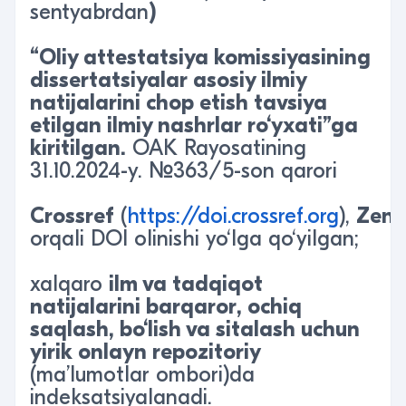
sentyabrdan
)
“Oliy attestatsiya komissiyasining
dissertatsiyalar asosiy ilmiy
natijalarini chop etish tavsiya
etilgan ilmiy nashrlar ro‘yxati”ga
kiritil
gan.
OAK Rayosatining
31.10.2024-y. №363/5-son qarori
Crossref
(
https://doi.crossref.org
),
Zen
orqali DOI olinishi yo‘lga qo‘yilgan;
xalqaro
ilm va tadqiqot
natijalarini barqaror, ochiq
saqlash, bo‘lish va sitalash uchun
yirik onlayn repozitoriy
(ma’lumotlar ombori)da
indeksatsiyalanadi.