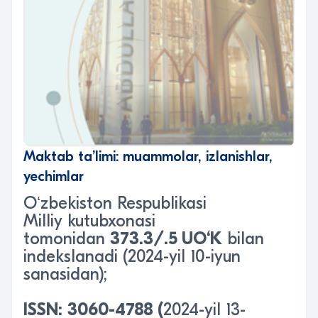
Maktab ta’limi: muammolar, izlanishlar,
yechimlar
Oʻzbekiston Respublikasi
Milliy kutubxonasi
tomonidan
373.3/.5 UO‘K
bilan
indekslanadi (2024-yil 10-iyun
sanasidan);
ISSN
:
3060-4788
(
2024-yil 13-