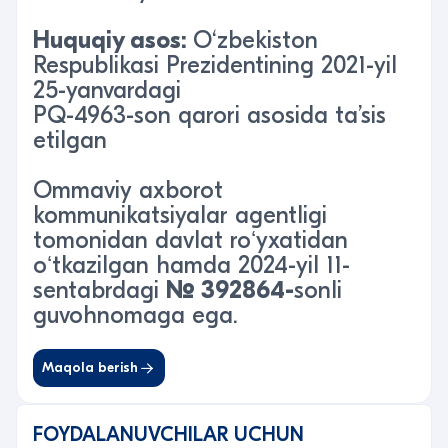
Huquqiy asos:
O‘zbekiston
Respublikasi Prezidentining 2021-yil
25-yanvardagi
PQ-4963-son qarori asosida ta’sis
etilgan
Ommaviy axborot
kommunikatsiyalar agentligi
tomonidan davlat roʻyxatidan
oʻtkazilgan hamda 2024-yil 11-
sentabrdagi
№ 392864
-
sonli
guvohnomaga ega.
Maqola berish
FOYDALANUVCHILAR UCHUN