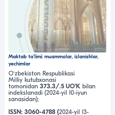
Maktab ta’limi: muammolar, izlanishlar,
yechimlar
Oʻzbekiston Respublikasi
Milliy kutubxonasi
tomonidan
373.3/.5 UO‘K
bilan
indekslanadi (2024-yil 10-iyun
sanasidan);
ISSN
:
3060-4788
(
2024-yil 13-