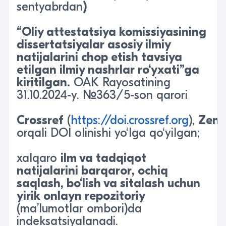
sentyabrdan
)
“Oliy attestatsiya komissiyasining
dissertatsiyalar asosiy ilmiy
natijalarini chop etish tavsiya
etilgan ilmiy nashrlar ro‘yxati”ga
kiritil
gan.
OAK Rayosatining
31.10.2024-y. №363/5-son qarori
Crossref
(
https://doi.crossref.org
),
Zen
orqali DOI olinishi yo‘lga qo‘yilgan;
xalqaro
ilm va tadqiqot
natijalarini barqaror, ochiq
saqlash, bo‘lish va sitalash uchun
yirik onlayn repozitoriy
(ma’lumotlar ombori)da
indeksatsiyalanadi.