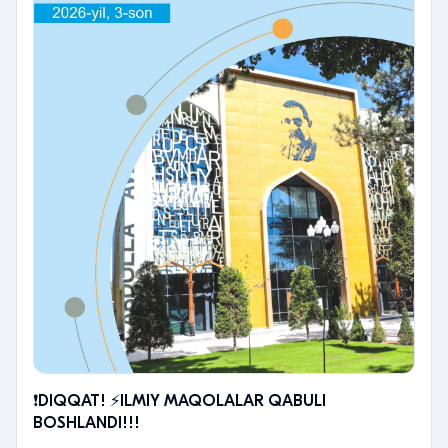
❗️DIQQAT! ⚡️ILMIY MAQOLALAR QABULI
BOSHLANDI!!!