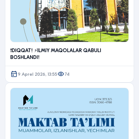
❗️DIQQAT! ⚡️ILMIY MAQOLALAR QABULI
BOSHLANDI!
9 Aprel 2026, 13:55
74