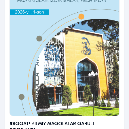
❗️DIQQAT! ⚡️ILMIY MAQOLALAR QABULI