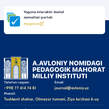
Oʻzbekiston Respublikasi Oliy taʼlim, fan va
innovatsiyalar vazirligi
edu.uz
Telefon raqam:
Email:
+998 77 414 74 81
journal@avloniy.uz
Manzil:
Toshkent shahar, Olmazor tumani, Ziyo ko‘chasi 6-uy