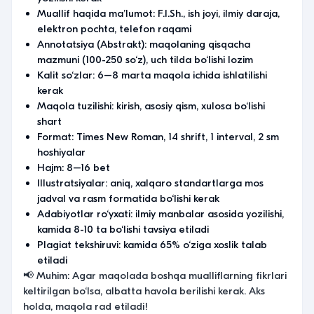
Muallif haqida ma’lumot: F.I.Sh., ish joyi, ilmiy daraja,
elektron pochta, telefon raqami
Annotatsiya (Abstrakt): maqolaning qisqacha
mazmuni (100-250 so‘z), uch tilda bo‘lishi lozim
Kalit so‘zlar: 6–8 marta maqola ichida ishlatilishi
kerak
Maqola tuzilishi: kirish, asosiy qism, xulosa bo‘lishi
shart
Format: Times New Roman, 14 shrift, 1 interval, 2 sm
hoshiyalar
Hajm: 8–16 bet
Illustratsiyalar: aniq, xalqaro standartlarga mos
jadval va rasm formatida bo‘lishi kerak
Adabiyotlar ro‘yxati: ilmiy manbalar asosida yozilishi,
kamida 8-10 ta bo‘lishi tavsiya etiladi
Plagiat tekshiruvi: kamida 65% o‘ziga xoslik talab
etiladi
📢 Muhim: Agar maqolada boshqa mualliflarning fikrlari
keltirilgan bo‘lsa, albatta havola berilishi kerak. Aks
holda, maqola rad etiladi!