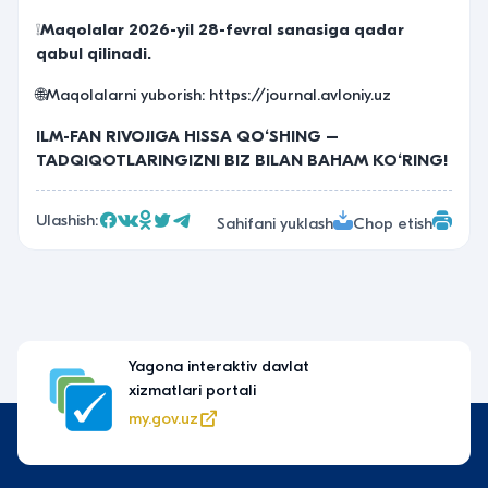
❕
Maqolalar 2026-yil 28
-fevral sanasiga qadar
qabul qilinadi.
🌐Maqolalarni yuborish:
https://journal.avloniy.uz
ILM-FAN RIVOJIGA HISSA QO‘SHING –
TADQIQOTLARINGIZNI BIZ BILAN BAHAM KO‘RING!
Ulashish:
Sahifani yuklash
Chop etish
Yagona interaktiv davlat
xizmatlari portali
my.gov.uz