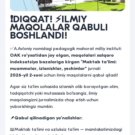
❗️DIQQAT!
⚡️ILMIY
MAQOLALAR QABULI
BOSHLANDI!
✅A.Avloniy nomidagi pedagogik mahorat milliy instituti
OAK ro‘yxatidan joy olgan, maqolalari xalqaro
indeksatsiya bazalariga kirgan
“
Maktab ta’limi:
muammolar, izlanishlar, yechimlar
”
jurnali
2026-yil
2
-soni
uchun ilmiy maqolalarni qabul qiladi!
Agar siz ta’lim sohasida izlanish olib borayotgan olim,
tadqiqotchi yoki mutaxassis bo‘lsangiz, ilmiy
maqolangizni jurnalimizda chop etish uchun
yuborishingiz mumkin.
📌Qabul qilinadigan yo‘nalishlar:
📖Maktab ta’limi va uzluksiz ta’lim – mamlakatimizdagi