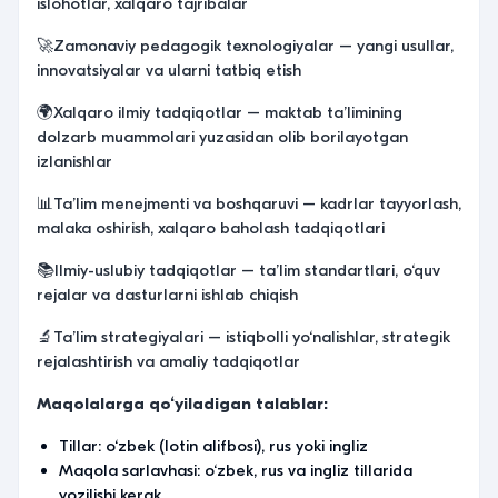
islohotlar, xalqaro tajribalar
🚀Zamonaviy pedagogik texnologiyalar – yangi usullar,
innovatsiyalar va ularni tatbiq etish
🌍Xalqaro ilmiy tadqiqotlar – maktab ta’limining
dolzarb muammolari yuzasidan olib borilayotgan
izlanishlar
📊Ta’lim menejmenti va boshqaruvi – kadrlar tayyorlash,
malaka oshirish, xalqaro baholash tadqiqotlari
📚Ilmiy-uslubiy tadqiqotlar – ta’lim standartlari, o‘quv
rejalar va dasturlarni ishlab chiqish
🔬Ta’lim strategiyalari – istiqbolli yo‘nalishlar, strategik
rejalashtirish va amaliy tadqiqotlar
Maqolalarga qo‘yiladigan talablar:
Tillar: o‘zbek (lotin alifbosi), rus yoki ingliz
Maqola sarlavhasi: o‘zbek, rus va ingliz tillarida
yozilishi kerak