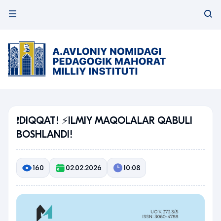
❗️DIQQAT! ⚡️ILMIY MAQOLALAR QABULI
BOSHLANDI!
160
02.02.2026
10:08