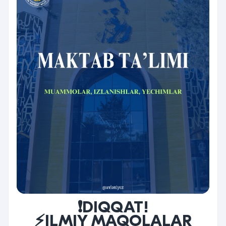
❗️DIQQAT!
⚡️ILMIY MAQOLALAR