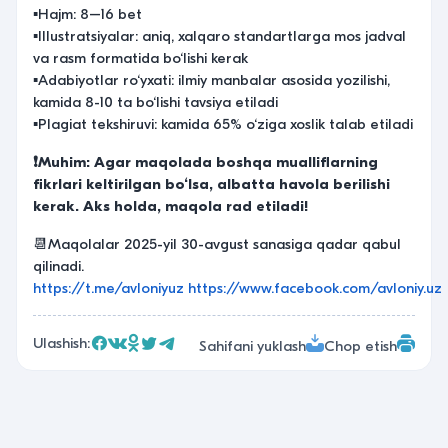
▪️Hajm: 8–16 bet
▪️Illustratsiyalar: aniq, xalqaro standartlarga mos jadval
va rasm formatida bo‘lishi kerak
▪️Adabiyotlar ro‘yxati: ilmiy manbalar asosida yozilishi,
kamida 8-10 ta bo‘lishi tavsiya etiladi
▪️Plagiat tekshiruvi: kamida 65% o‘ziga xoslik talab etiladi
❗️Muhim: Agar maqolada boshqa mualliflarning
fikrlari keltirilgan bo‘lsa, albatta havola berilishi
kerak. Aks holda, maqola rad etiladi!
📆Maqolalar 2025-yil 30-avgust sanasiga qadar qabul
qilinadi.
https://t.me/avloniyuz
https://www.facebook.com/avloniy.uz
Ulashish:
Sahifani yuklash
Chop etish