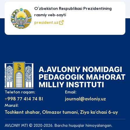
Oʻzbekiston Respublikasi Prezidentining
rasmiy veb-sayti
president.uz
Telefon raqam:
Email:
+998 77 414 74 81
journal@avloniy.uz
Manzil:
Toshkent shahar, Olmazor tumani, Ziyo ko‘chasi 6-uy
AVLONIY MTI © 2020-2026. Barcha huquqlar himoyalangan.