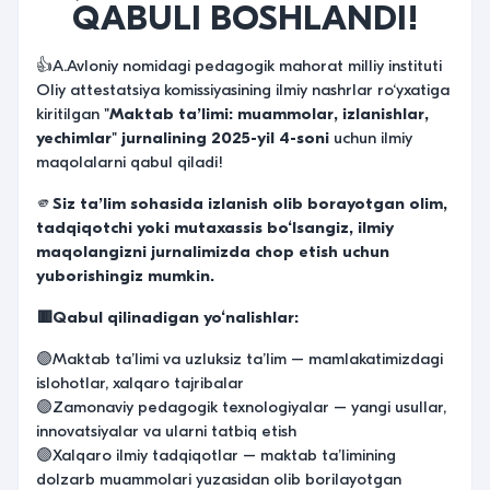
QABULI BOSHLANDI!
👍A.Avloniy nomidagi pedagogik mahorat milliy instituti
Oliy attestatsiya komissiyasining ilmiy nashrlar ro‘yxatiga
kiritilgan
"Maktab ta’limi: muammolar, izlanishlar,
yechimlar" jurnalining 2025-yil 4-soni
uchun ilmiy
maqolalarni qabul qiladi!
🫵
Siz ta’lim sohasida izlanish olib borayotgan olim,
tadqiqotchi yoki mutaxassis bo‘lsangiz, ilmiy
maqolangizni jurnalimizda chop etish uchun
yuborishingiz mumkin.
🟥Qabul qilinadigan yo‘nalishlar:
🟣Maktab ta’limi va uzluksiz ta’lim – mamlakatimizdagi
islohotlar, xalqaro tajribalar
🟣Zamonaviy pedagogik texnologiyalar – yangi usullar,
innovatsiyalar va ularni tatbiq etish
🟣Xalqaro ilmiy tadqiqotlar – maktab ta’limining
dolzarb muammolari yuzasidan olib borilayotgan