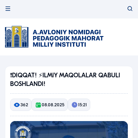
❗️DIQQAT! ⚡️ILMIY MAQOLALAR QABULI
BOSHLANDI!
362
08.08.2025
15:21