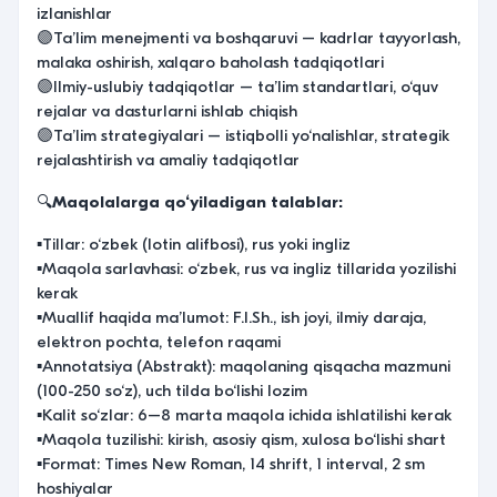
izlanishlar
🟣Ta’lim menejmenti va boshqaruvi – kadrlar tayyorlash,
malaka oshirish, xalqaro baholash tadqiqotlari
🟣Ilmiy-uslubiy tadqiqotlar – ta’lim standartlari, o‘quv
rejalar va dasturlarni ishlab chiqish
🟣Ta’lim strategiyalari – istiqbolli yo‘nalishlar, strategik
rejalashtirish va amaliy tadqiqotlar
🔍
Maqolalarga qo‘yiladigan talablar:
▪️Tillar: o‘zbek (lotin alifbosi), rus yoki ingliz
▪️Maqola sarlavhasi: o‘zbek, rus va ingliz tillarida yozilishi
kerak
▪️Muallif haqida ma’lumot: F.I.Sh., ish joyi, ilmiy daraja,
elektron pochta, telefon raqami
▪️Annotatsiya (Abstrakt): maqolaning qisqacha mazmuni
(100-250 so‘z), uch tilda bo‘lishi lozim
▪️Kalit so‘zlar: 6–8 marta maqola ichida ishlatilishi kerak
▪️Maqola tuzilishi: kirish, asosiy qism, xulosa bo‘lishi shart
▪️Format: Times New Roman, 14 shrift, 1 interval, 2 sm
hoshiyalar