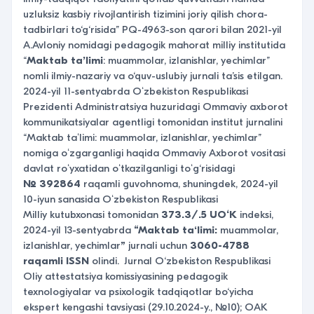
uzluksiz kasbiy rivojlantirish tizimini joriy qilish chora-
tadbirlari to‘g‘risida” PQ-4963-son qarori bilan 2021-yil
A.Avloniy nomidagi pedagogik mahorat milliy institutida
“
Maktab ta’limi
: muammolar, izlanishlar, yechimlar”
nomli ilmiy-nazariy va o‘quv-uslubiy jurnali ta’sis etilgan.
2024-yil 11-sentyabrda Oʻzbekiston Respublikasi
Prezidenti Administratsiya huzuridagi Ommaviy axborot
kommunikatsiyalar agentligi tomonidan institut jurnalini
“Maktab taʻlimi: muammolar, izlanishlar, yechimlar”
nomiga oʻzgarganligi haqida Ommaviy Axborot vositasi
davlat roʻyxatidan oʻtkazilganligi toʻg‘risidagi
№ 392864
raqamli guvohnoma, shuningdek,
2024-yil
10-iyun sanasida
Oʻzbekiston Respublikasi
Milliy
kutubxonasi tomonidan
373.3/.5 UO‘K
indeksi,
2024-yil 13-sentyabrda
“Maktab taʻlimi:
muammolar,
izlanishlar, yechimlar
”
jurnali uchun
3060-4788
raqamli ISSN
olindi. Jurnal O‘zbekiston Respublikasi
Oliy attestatsiya komissiyasining pedagogik
texnologiyalar va psixologik tadqiqotlar bo‘yicha
ekspert kengashi tavsiyasi (29.10.2024-y., №10); OAK