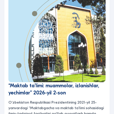
“Maktab ta’limi: muammolar, izlanishlar,
yechimlar” 2026-yil 2-son
O‘zbekiston Respublikasi Prezidentining 2021-yil 25-
yanvardagi “Maktabgacha va maktab ta’limi sohasidagi
ilmiy-tadqiqot faoliyatini qo‘llab quvvatlash hamda