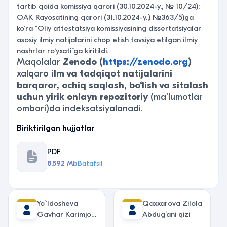
tartib qoida komissiya qarori (30.10.2024-y., № 10/24);
OAK Rayosatining qarori (31.10.2024-y.,) №363/5)ga
ko‘ra “Oliy attestatsiya komissiyasining dissertatsiyalar
asosiy ilmiy natijalarini chop etish tavsiya etilgan ilmiy
nashrlar ro‘yxati”ga kiritildi.
Maqolalar
Zenodo (
https://zenodo.org
)
xalqaro
ilm va tadqiqot natijalarini
barqaror, ochiq saqlash, bo‘lish va sitalash
uchun yirik onlayn repozitoriy
(ma’lumotlar
ombori)da indeksatsiyalanadi.
Biriktirilgan hujjatlar
PDF
8.592 Mb
Batafsil
Yo`ldosheva
Qaxxarova Zilola
Gavhar Karimjon
Abdug‘ani qizi
qizi