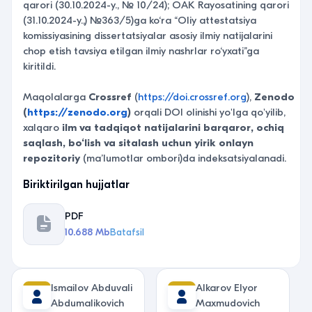
qarori (30.10.2024-y., № 10/24); OAK Rayosatining qarori
(31.10.2024-y.,) №363/5)ga ko‘ra “Oliy attestatsiya
komissiyasining dissertatsiyalar asosiy ilmiy natijalarini
chop etish tavsiya etilgan ilmiy nashrlar ro‘yxati”ga
kiritildi.
Maqolalarga
Crossref
(
https://doi.crossref.org
),
Zenodo
(
https://zenodo.org
)
orqali DOI olinishi yo'lga qo'yilib,
xalqaro
ilm va tadqiqot natijalarini barqaror, ochiq
saqlash, bo‘lish va sitalash uchun yirik onlayn
repozitoriy
(ma’lumotlar ombori)da indeksatsiyalanadi.
Biriktirilgan hujjatlar
PDF
10.688 Mb
Batafsil
Ismаilоv Аbduvаli
Alkarov Elyor
Аbdumаlikоvich
Maxmudovich