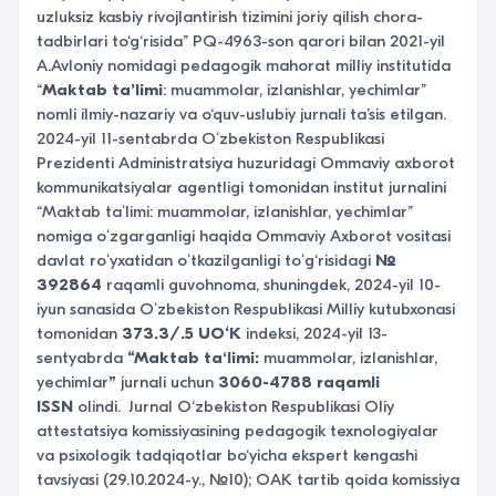
uzluksiz kasbiy rivojlantirish tizimini joriy qilish chora-
tadbirlari to‘g‘risida” PQ-4963-son qarori bilan 2021-yil
A.Avloniy nomidagi pedagogik mahorat milliy institutida
“
Maktab ta’limi
: muammolar, izlanishlar, yechimlar”
nomli ilmiy-nazariy va o‘quv-uslubiy jurnali ta’sis etilgan.
2024-yil 11-sentabrda Oʻzbekiston Respublikasi
Prezidenti Administratsiya huzuridagi Ommaviy axborot
kommunikatsiyalar agentligi tomonidan institut jurnalini
“Maktab taʻlimi: muammolar, izlanishlar, yechimlar”
nomiga oʻzgarganligi haqida Ommaviy Axborot vositasi
davlat roʻyxatidan oʻtkazilganligi toʻg‘risidagi
№
392864
raqamli guvohnoma, shuningdek,
2024-yil 10-
iyun sanasida
Oʻzbekiston Respublikasi Milliy
kutubxonasi
tomonidan
373.3/.5 UO‘K
indeksi,
2024-yil 13-
sentyabrda
“Maktab taʻlimi:
muammolar, izlanishlar,
yechimlar
”
jurnali uchun
3060-4788 raqamli
ISSN
olindi. Jurnal O‘zbekiston Respublikasi Oliy
attestatsiya komissiyasining pedagogik texnologiyalar
va psixologik tadqiqotlar bo‘yicha ekspert kengashi
tavsiyasi (29.10.2024-y., №10); OAK tartib qoida komissiya