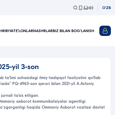
O‘ZB
HRIRIYAT
EʼLONLAR
NASHRLAR
BIZ BILAN BOG‘LANISH
25-yil 3-son
ta’limi sohasidagi ilmiy-tadqiqot faoliyatini qo‘llab
‘risida” PQ-4963-son qarori bilan 2021-yil A.Avloniy
urnali ta’sis etilgan.
i Ommaviy axborot kommunikatsiyalar agentligi
ga oʻzgarganligi haqida Ommaviy Axborot vositasi davlat