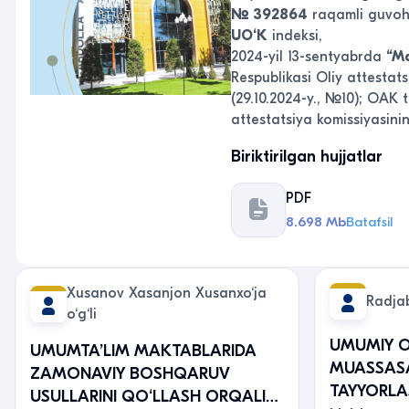
№ 392864
raqamli guvo
UO‘K
indeksi,
2024-yil 13-sentyabrda
“Ma
Respublikasi Oliy attestat
(29.10.2024-y., №10); OAK 
attestatsiya komissiyasining
Biriktirilgan hujjatlar
PDF
8.698 Mb
Batafsil
Хusаnоv Хаsаnjоn Хusаnхо‘jа
Radja
о‘g‘li
UMUMIY O
UMUMTA’LIM MAKTABLARIDA
MUASSASA
ZAMONAVIY BOSHQARUV
TAYYORLA
USULLARINI QO‘LLASH ORQALI