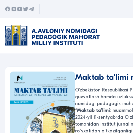
Maktab ta'limi 
O‘zbekiston Respublikasi P
quvvatlash hamda uzluksiz k
nomidagi pedagogik mahora
“
Maktab ta’limi
: muammolar
2024-yil 11-sentyabrda Oʻ
tomonidan institut jurnal
roʻyxatidan oʻtkazilganligi