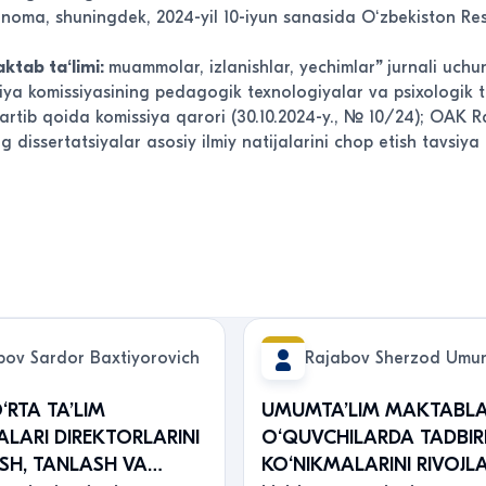
hnoma, shuningdek,
2024-yil 10-iyun sanasida
Oʻzbekiston Res
ktab taʻlimi:
muammolar, izlanishlar, yechimlar
”
jurnali uchu
siya komissiyasining pedagogik texnologiyalar va psixologik 
tartib qoida komissiya qarori (30.10.2024-y., № 10/24); OAK R
 dissertatsiyalar asosiy ilmiy natijalarini chop etish tavsiya et
bov Sardor Baxtiyorovich
Rajabov Sherzod Umu
‘RTA TA’LIM
UMUMTA’LIM MAKTABLA
LARI DIREKTORLARINI
O‘QUVCHILARDA TADBIR
SH, TANLASH VA
KO‘NIKMALARINI RIVOJL