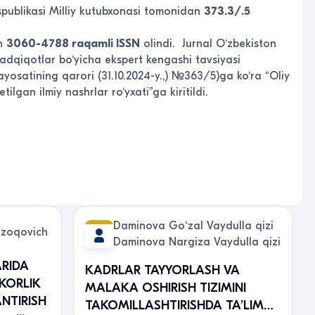
publikasi Milliy
kutubxonasi tomonidan
373.3/.5
n
3060-4788 raqamli ISSN
olindi. Jurnal O‘zbekiston
tadqiqotlar bo‘yicha ekspert kengashi tavsiyasi
ayosatining qarori (31.10.2024-y.,) №363/5)ga ko‘ra “Oliy
ilgan ilmiy nashrlar ro‘yxati”ga kiritildi.
Daminova Goʻzal Vaydulla qizi
rzoqovich
Daminova Nargiza Vaydulla qizi
RIDA
KADRLAR TAYYORLASH VA
KORLIK
MALAKA OSHIRISH TIZIMINI
ANTIRISH
TAKOMILLASHTIRISHDA TA’LIM