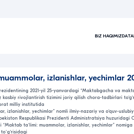
BIZ HAQIMIZDA
TA
muammolar, izlanishlar, yechimlar 20
rezidentining 2021-yil 25-yanvardagi “Maktabgacha va maktab 
asbiy rivojlantirish tizimini joriy qilish chora-tadbirlari to‘g
t milliy institutida
, izlanishlar, yechimlar” nomli ilmiy-nazariy va o‘quv-uslubiy j
zbekiston Respublikasi Prezidenti Administratsiya huzuridag
ini “Maktab taʻlimi: muammolar, izlanishlar, yechimlar” nomi
 toʻg‘risidagi