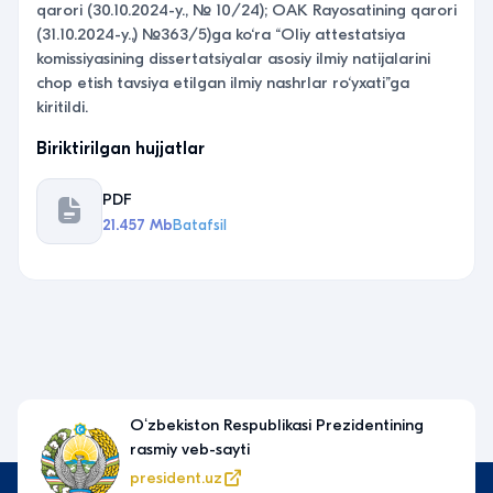
qarori (30.10.2024-y., № 10/24); OAK Rayosatining qarori
(31.10.2024-y.,) №363/5)ga ko‘ra “Oliy attestatsiya
komissiyasining dissertatsiyalar asosiy ilmiy natijalarini
chop etish tavsiya etilgan ilmiy nashrlar ro‘yxati”ga
kiritildi.
Biriktirilgan hujjatlar
PDF
21.457 Mb
Batafsil
Oʻzbekiston Respublikasi Prezidentining
Yagona
rasmiy veb-sayti
xizmat
president.uz
my.go