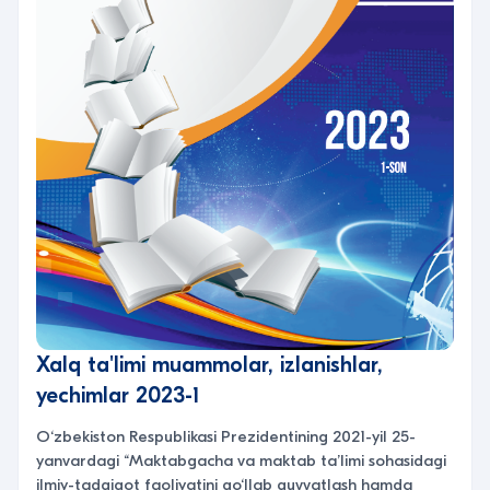
Xalq ta'limi muammolar, izlanishlar,
yechimlar 2023-1
O‘zbekiston Respublikasi Prezidentining 2021-yil 25-
yanvardagi “Maktabgacha va maktab ta’limi sohasidagi
ilmiy-tadqiqot faoliyatini qo‘llab quvvatlash hamda