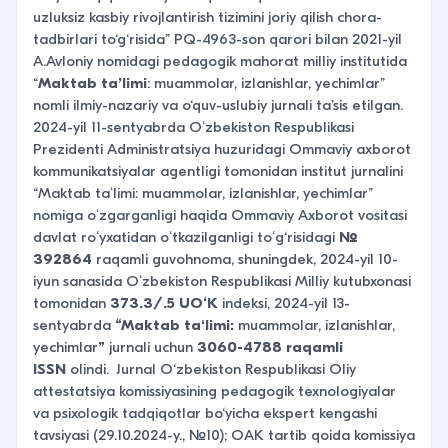
uzluksiz kasbiy rivojlantirish tizimini joriy qilish chora-
tadbirlari to‘g‘risida” PQ-4963-son qarori bilan 2021-yil
A.Avloniy nomidagi pedagogik mahorat milliy institutida
“
Maktab ta’limi
: muammolar, izlanishlar, yechimlar”
nomli ilmiy-nazariy va o‘quv-uslubiy jurnali ta’sis etilgan.
2024-yil 11-sentyabrda Oʻzbekiston Respublikasi
Prezidenti Administratsiya huzuridagi Ommaviy axborot
kommunikatsiyalar agentligi tomonidan institut jurnalini
“Maktab taʻlimi: muammolar, izlanishlar, yechimlar”
nomiga oʻzgarganligi haqida Ommaviy Axborot vositasi
davlat roʻyxatidan oʻtkazilganligi toʻg‘risidagi
№
392864
raqamli guvohnoma, shuningdek,
2024-yil 10-
iyun sanasida
Oʻzbekiston Respublikasi Milliy
kutubxonasi
tomonidan
373.3/.5 UO‘K
indeksi,
2024-yil 13-
sentyabrda
“Maktab taʻlimi:
muammolar, izlanishlar,
yechimlar
”
jurnali uchun
3060-4788 raqamli
ISSN
olindi. Jurnal O‘zbekiston Respublikasi Oliy
attestatsiya komissiyasining pedagogik texnologiyalar
va psixologik tadqiqotlar bo‘yicha ekspert kengashi
tavsiyasi (29.10.2024-y., №10); OAK tartib qoida komissiya